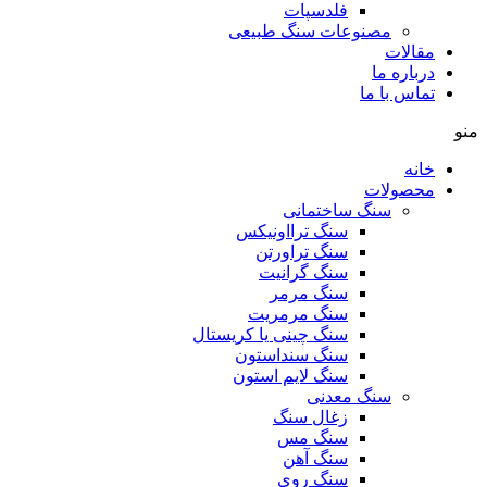
فلدسپات
مصنوعات سنگ طبیعی
مقالات
درباره ما
تماس با ما
منو
خانه
محصولات
سنگ ساختمانی
سنگ ترااونیکس
سنگ تراورتن
سنگ گرانیت
سنگ مرمر
سنگ مرمریت
سنگ چینی یا کریستال
سنگ سنداستون
سنگ لایم استون
سنگ معدنی
زغال سنگ
سنگ مس
سنگ آهن
سنگ روی