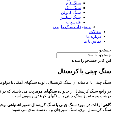
سنگ قلع
سنگ نمک
سنگ کائولن
سنگ سیلیس
فلدسپات
مصنوعات سنگ طبیعی
مقالات
درباره ما
تماس با ما
جستجو
جستجو
این کادر جستجو را ببندید.
سنگ چینی یا کریستال
سنگ چینی یا عامیانه آن سنگ کریستال ، توده سنگهای آهکی یا دولومی
در واقع سنگ کریستال از خانواده
سنگهای مرمریت
می باشند که در ن
درشت وجه تمایز سنگ چینی با سنگهای کربناتی رسوبی است.
گاهی اوقات در مورد سنگ چینی یا سنگ کریستال تصور اشتباهی بوجو
سنگ کریستال ابری، سنگ سیرجان و … دسته بندی می شوند