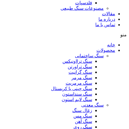
فلدسپات
مصنوعات سنگ طبیعی
مقالات
درباره ما
تماس با ما
منو
خانه
محصولات
سنگ ساختمانی
سنگ ترااونیکس
سنگ تراورتن
سنگ گرانیت
سنگ مرمر
سنگ مرمریت
سنگ چینی یا کریستال
سنگ سنداستون
سنگ لایم استون
سنگ معدنی
زغال سنگ
سنگ مس
سنگ آهن
سنگ روی