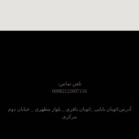
تلفن تماس:
00982122697116
آدرس:اتوبان بابایی _اتوبان باقری _ بلوار مطهری _ خیابان دوم
مرکزی