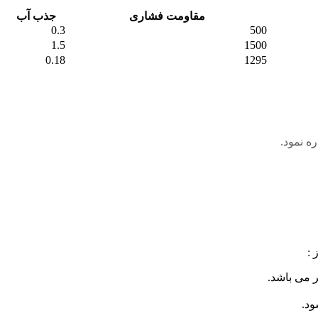
مقاومت فشاری
جذب آب
0.3
500
1.5
1500
0.18
1295
ه نمود.
 :
 می باشد.
ود.