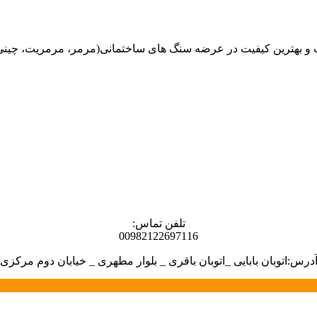
هترین کیفیت در عرضه سنگ های ساختمانی(مرمر، مرمریت، چینی، گران
تلفن تماس:
00982122697116
درس:اتوبان بابایی _اتوبان باقری _ بلوار مطهری _ خیابان دوم مرکزی