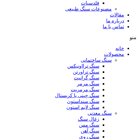
فلدسپات
مصنوعات سنگ طبیعی
مقالات
درباره ما
تماس با ما
منو
خانه
محصولات
سنگ ساختمانی
سنگ ترااونیکس
سنگ تراورتن
سنگ گرانیت
سنگ مرمر
سنگ مرمریت
سنگ چینی یا کریستال
سنگ سنداستون
سنگ لایم استون
سنگ معدنی
زغال سنگ
سنگ مس
سنگ آهن
سنگ روی