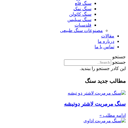
سنگ قلع
سنگ نمک
سنگ کائولن
سنگ سیلیس
فلدسپات
مصنوعات سنگ طبیعی
مقالات
درباره ما
تماس با ما
جستجو
جستجو
این کادر جستجو را ببندید.
مطالب جدید سنگ
سنگ مرمریت لاشتر دوتیشه
ادامه مطلب »