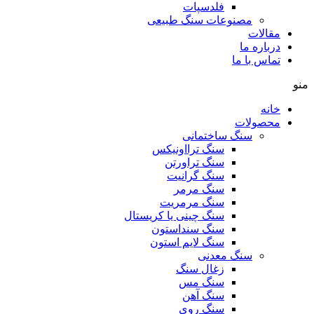
فلدسپات
مصنوعات سنگ طبیعی
مقالات
درباره ما
تماس با ما
منو
خانه
محصولات
سنگ ساختمانی
سنگ ترااونیکس
سنگ تراورتن
سنگ گرانیت
سنگ مرمر
سنگ مرمریت
سنگ چینی یا کریستال
سنگ سنداستون
سنگ لایم استون
سنگ معدنی
زغال سنگ
سنگ مس
سنگ آهن
سنگ روی