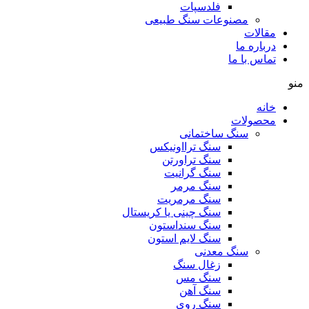
فلدسپات
مصنوعات سنگ طبیعی
مقالات
درباره ما
تماس با ما
منو
خانه
محصولات
سنگ ساختمانی
سنگ ترااونیکس
سنگ تراورتن
سنگ گرانیت
سنگ مرمر
سنگ مرمریت
سنگ چینی یا کریستال
سنگ سنداستون
سنگ لایم استون
سنگ معدنی
زغال سنگ
سنگ مس
سنگ آهن
سنگ روی