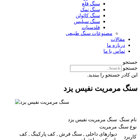
سنگ قلع
سنگ نمک
سنگ کائولن
سنگ سیلیس
فلدسپات
مصنوعات سنگ طبیعی
مقالات
درباره ما
تماس با ما
جستجو
جستجو
این کادر جستجو را ببندید.
سنگ مرمریت نفیس یزد
نام سنگ
سنگ مرمریت نفیس یزد
نوع سنگ
مرمریت
دیوارهای داخلی , سنگ فرش , کف پارکینگ , کف
کاربرد
پله , کف ساختمان