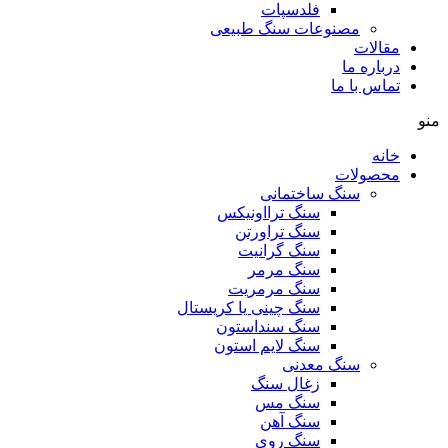
فلدسپات
مصنوعات سنگ طبیعی
مقالات
درباره ما
تماس با ما
منو
خانه
محصولات
سنگ ساختمانی
سنگ ترااونیکس
سنگ تراورتن
سنگ گرانیت
سنگ مرمر
سنگ مرمریت
سنگ چینی یا کریستال
سنگ سنداستون
سنگ لایم استون
سنگ معدنی
زغال سنگ
سنگ مس
سنگ آهن
سنگ روی