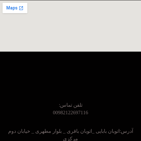
تلفن تماس:
00982122697116
آدرس:اتوبان بابایی _اتوبان باقری _ بلوار مطهری _ خیابان دوم
مرکزی