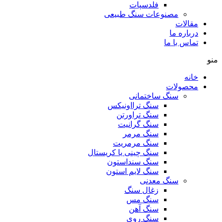
فلدسپات
مصنوعات سنگ طبیعی
مقالات
درباره ما
تماس با ما
منو
خانه
محصولات
سنگ ساختمانی
سنگ ترااونیکس
سنگ تراورتن
سنگ گرانیت
سنگ مرمر
سنگ مرمریت
سنگ چینی یا کریستال
سنگ سنداستون
سنگ لایم استون
سنگ معدنی
زغال سنگ
سنگ مس
سنگ آهن
سنگ روی