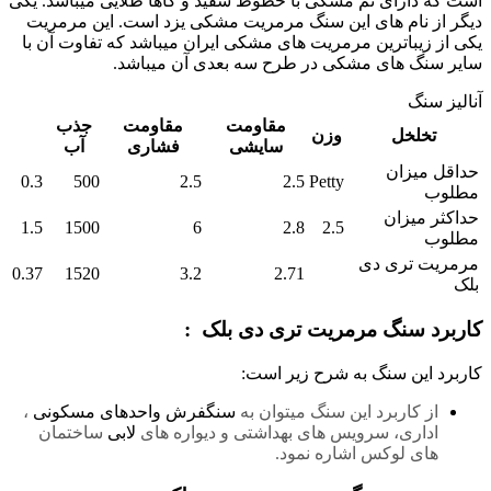
است که دارای تم مشکی با خطوط سفید و گاها طلایی میباشد. یکی
دیگر از نام های این سنگ مرمریت مشکی یزد است. این مرمریت
یکی از زیباترین مرمریت های مشکی ایران میباشد که تفاوت آن با
سایر سنگ های مشکی در طرح سه بعدی آن میباشد.
آنالیز سنگ
مقاومت
مقاومت
جذب
تخلخل
وزن
سایشی
فشاری
آب
حداقل میزان
0.3
500
2.5
2.5
Petty
مطلوب
حداکثر میزان
1.5
1500
6
2.8
2.5
مطلوب
مرمریت تری دی
0.37
1520
3.2
2.71
بلک
کاربرد سنگ مرمریت تری دی بلک :
کاربرد این سنگ به شرح زیر است:
از کاربرد این سنگ میتوان به
سنگفرش واحدهای مسکونی
،
اداری، سرویس های بهداشتی و دیواره های
لابی
ساختمان
های لوکس اشاره نمود.