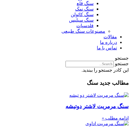
سنگ قلع
سنگ نمک
سنگ کائولن
سنگ سیلیس
فلدسپات
مصنوعات سنگ طبیعی
مقالات
درباره ما
تماس با ما
جستجو
جستجو
این کادر جستجو را ببندید.
مطالب جدید سنگ
سنگ مرمریت لاشتر دوتیشه
ادامه مطلب »