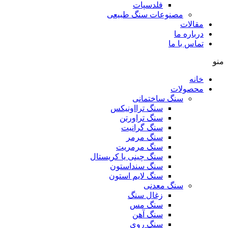
فلدسپات
مصنوعات سنگ طبیعی
مقالات
درباره ما
تماس با ما
منو
خانه
محصولات
سنگ ساختمانی
سنگ ترااونیکس
سنگ تراورتن
سنگ گرانیت
سنگ مرمر
سنگ مرمریت
سنگ چینی یا کریستال
سنگ سنداستون
سنگ لایم استون
سنگ معدنی
زغال سنگ
سنگ مس
سنگ آهن
سنگ روی