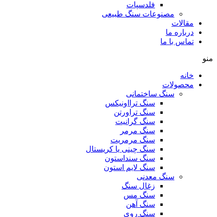
فلدسپات
مصنوعات سنگ طبیعی
مقالات
درباره ما
تماس با ما
منو
خانه
محصولات
سنگ ساختمانی
سنگ ترااونیکس
سنگ تراورتن
سنگ گرانیت
سنگ مرمر
سنگ مرمریت
سنگ چینی یا کریستال
سنگ سنداستون
سنگ لایم استون
سنگ معدنی
زغال سنگ
سنگ مس
سنگ آهن
سنگ روی