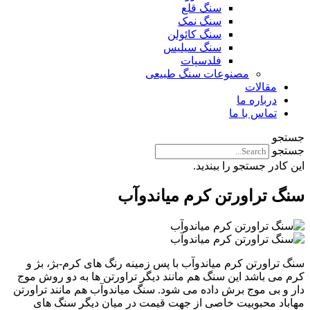
سنگ قلع
سنگ نمک
سنگ کائولن
سنگ سیلیس
فلدسپات
مصنوعات سنگ طبیعی
مقالات
درباره ما
تماس با ما
جستجو
جستجو
این کادر جستجو را ببندید.
سنگ تراورتن کرم میاندوآب
سنگ تراورتن کرم میاندوآب با پس زمینه رنگ های کرم-بژ، بژ و
کرم می باشد این سنگ هم مانند دیگر تراورتن ها به دو روش موج
دار و بی موج برش داده می شود. سنگ میاندوآب هم مانند تراورتن
مهاباد محبوبیت خاصی از جهت قیمت در میان دیگر سنگ های