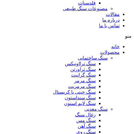
فلدسپات
مصنوعات سنگ طبیعی
مقالات
درباره ما
تماس با ما
منو
خانه
محصولات
سنگ ساختمانی
سنگ ترااونیکس
سنگ تراورتن
سنگ گرانیت
سنگ مرمر
سنگ مرمریت
سنگ چینی یا کریستال
سنگ سنداستون
سنگ لایم استون
سنگ معدنی
زغال سنگ
سنگ مس
سنگ آهن
سنگ روی