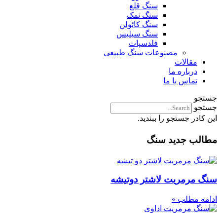
سنگ قلع
سنگ نمک
سنگ کائولن
سنگ سیلیس
فلدسپات
مصنوعات سنگ طبیعی
مقالات
درباره ما
تماس با ما
جستجو
جستجو
این کادر جستجو را ببندید.
مطالب جدید سنگ
سنگ مرمریت لاشتر دوتیشه
ادامه مطلب »