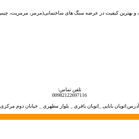
هترین کیفیت در عرضه سنگ های ساختمانی(مرمر، مرمریت، چینی، گران
تلفن تماس:
00982122697116
درس:اتوبان بابایی _اتوبان باقری _ بلوار مطهری _ خیابان دوم مرکزی