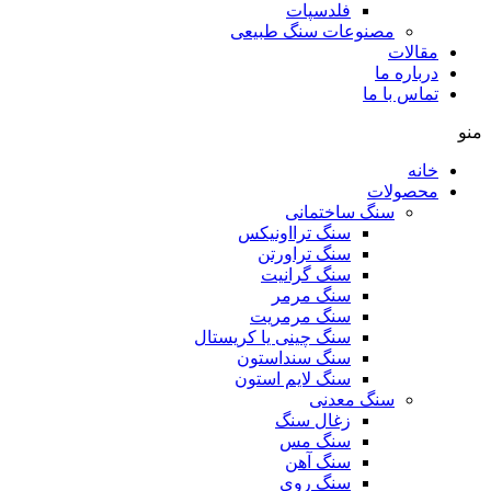
فلدسپات
مصنوعات سنگ طبیعی
مقالات
درباره ما
تماس با ما
منو
خانه
محصولات
سنگ ساختمانی
سنگ ترااونیکس
سنگ تراورتن
سنگ گرانیت
سنگ مرمر
سنگ مرمریت
سنگ چینی یا کریستال
سنگ سنداستون
سنگ لایم استون
سنگ معدنی
زغال سنگ
سنگ مس
سنگ آهن
سنگ روی