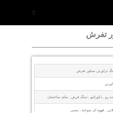
ر تفرش
گ تراورتن سیلور تفرش
اورتن
ده رو , دکوراتیو , سنگ فرش , نمای ساختمان
ایی , قهوه ای سوخته , مسی