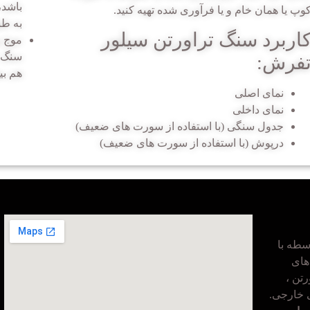
باشد،
وپ یا همان خام و یا فرآوری شده تهیه کنید.
به طب
اربرد سنگ تراورتن سیلور
موج و
سنگ ک
فرش:
هم بی
نمای اصلی
نمای داخلی
جدول سنگی (با استفاده از سورت های ضعیف)
درپوش (با استفاده از سورت های ضعیف)
طه با
های
تن ،
ی خارجی.