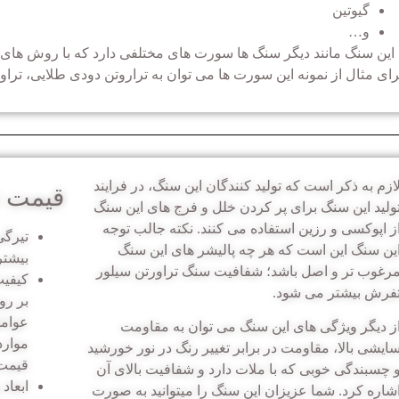
گیوتین
و…
این سنگ مانند دیگر سنگ ها سورت های مختلفی دارد که با روش های ف
رای مثال از نمونه این سورت ها می توان به تراروتن دودی طلایی، ترا
ازم به ذکر است که تولید کنندگان این سنگ، در فرایند
قیمت ت
ولید این سنگ برای پر کردن خلل و فرج های این سنگ
ز اپوکسی و رزین استفاده می کنند. نکته جالب توجه
تیرگی
ین سنگ این است که هر چه پالیشر های این سنگ
بیشتر
رغوب تر و اصل باشد؛ شفافیت سنگ تراورتن سیلور
کیفیت
فرش بیشتر می شود.
بر رو
عوامل
ز دیگر ویژگی های این سنگ می توان به مقاومت
موارد
ایشی بالا، مقاومت در برابر تغییر رنگ در نور خورشید
قیمت 
 چسبندگی خوبی که با ملات دارد و شفافیت بالای آن
ابعاد
شاره کرد. شما عزیزان این سنگ را میتوانید به صورت