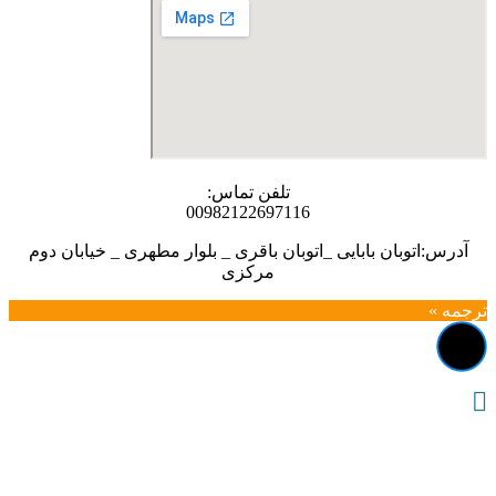
تلفن تماس:
00982122697116
آدرس:اتوبان بابایی _اتوبان باقری _ بلوار مطهری _ خیابان دوم
مرکزی
ترجمه »