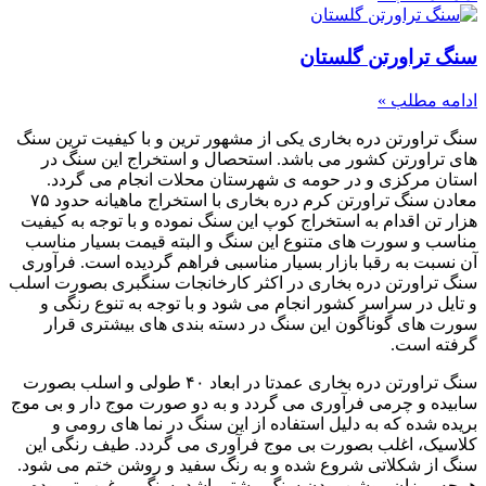
سنگ تراورتن گلستان
ادامه مطلب »
سنگ تراورتن دره بخاری یکی از مشهور ترین و با کیفیت ترین سنگ
های تراورتن کشور می باشد. استحصال و استخراج این سنگ در
استان مرکزی و در حومه ی شهرستان محلات انجام می گردد.
معادن سنگ تراورتن کرم دره بخاری با استخراج ماهیانه حدود ۷۵
هزار تن اقدام به استخراج کوپ این سنگ نموده و با توجه به کیفیت
مناسب و سورت های متنوع این سنگ و البته قیمت بسیار مناسب
آن نسبت به رقبا بازار بسیار مناسبی فراهم گردیده است. فرآوری
سنگ تراورتن دره بخاری در اکثر کارخانجات سنگبری بصورت اسلب
و تایل در سراسر کشور انجام می شود و با توجه به تنوع رنگی و
سورت های گوناگون این سنگ در دسته بندی های بیشتری قرار
گرفته است.
سنگ تراورتن دره بخاری عمدتا در ابعاد ۴۰ طولی و اسلب بصورت
سابیده و چرمی فرآوری می گردد و به دو صورت موج دار و بی موج
بریده شده که به دلیل استفاده از این سنگ در نما های رومی و
کلاسیک، اغلب بصورت بی موج فرآوری می گردد. طیف رنگی این
سنگ از شکلاتی شروع شده و به رنگ سفید و روشن ختم می شود.
هرچه میزان روشن بودن سنگ بیشتر باشد، سنگ مرغوب تر بوده و