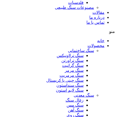
فلدسپات
مصنوعات سنگ طبیعی
مقالات
درباره ما
تماس با ما
منو
خانه
محصولات
سنگ ساختمانی
سنگ ترااونیکس
سنگ تراورتن
سنگ گرانیت
سنگ مرمر
سنگ مرمریت
سنگ چینی یا کریستال
سنگ سنداستون
سنگ لایم استون
سنگ معدنی
زغال سنگ
سنگ مس
سنگ آهن
سنگ روی