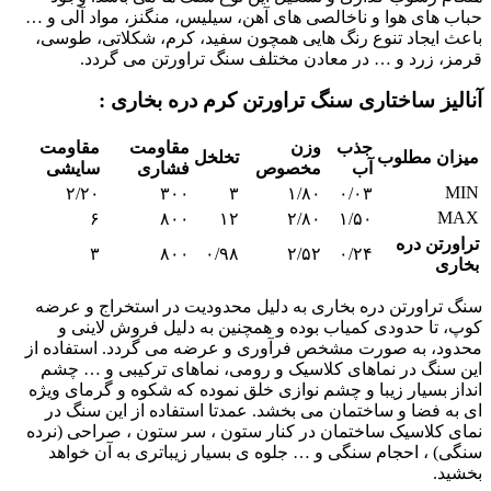
حباب های هوا و ناخالصی های آهن، سیلیس، منگنز، مواد آلی و …
باعث ایجاد تنوع رنگ هایی همچون سفید، کرم، شکلاتی، طوسی،
قرمز، زرد و … در معادن مختلف سنگ تراورتن می گردد.
آنالیز ساختاری سنگ تراورتن کرم دره بخاری :
جذب
وزن
مقاومت
مقاومت
میزان مطلوب
تخلخل
آب
مخصوص
فشاری
سایشی
MIN
۲/۲۰
۳۰۰
۳
۱/۸۰
۰/۰۳
MAX
۶
۸۰۰
۱۲
۲/۸۰
۱/۵۰
تراورتن دره
۳
۸۰۰
۰/۹۸
۲/۵۲
۰/۲۴
بخاری
سنگ تراورتن دره بخاری به دلیل محدودیت در استخراج و عرضه
کوپ، تا حدودی کمیاب بوده و همچنین به دلیل فروش لاینی و
محدود، به صورت مشخص فرآوری و عرضه می گردد. استفاده از
این سنگ در نماهای کلاسیک و رومی، نماهای ترکیبی و … چشم
انداز بسیار زیبا و چشم نوازی خلق نموده که شکوه و گرمای ویژه
ای به فضا و ساختمان می بخشد. عمدتا استفاده از این سنگ در
نمای کلاسیک ساختمان در کنار ستون ، سر ستون ، صراحی (نرده
سنگی) ، احجام سنگی و … جلوه ی بسیار زیباتری به آن خواهد
بخشید.