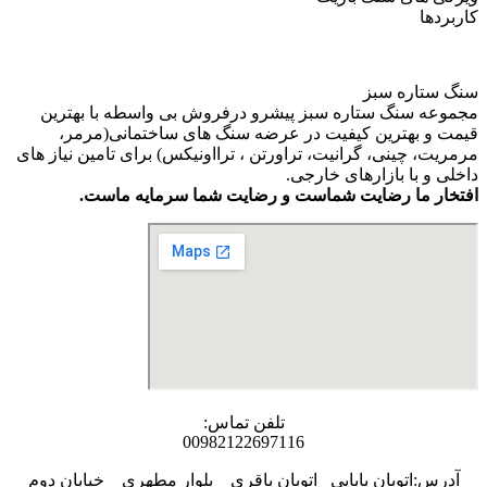
کاربردها
سنگ ستاره سبز
مجموعه سنگ ستاره سبز پیشرو درفروش بی واسطه با بهترین
قیمت و بهترین کیفیت در عرضه سنگ های ساختمانی(مرمر،
مرمریت، چینی، گرانیت، تراورتن ، ترااونیکس) برای تامین نیاز های
داخلی و با بازارهای خارجی.
افتخار ما رضایت شماست و رضایت شما سرمایه ماست.
تلفن تماس:
00982122697116
آدرس:اتوبان بابایی _اتوبان باقری _ بلوار مطهری _ خیابان دوم