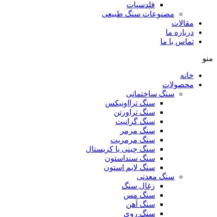
فلدسپات
مصنوعات سنگ طبیعی
مقالات
درباره ما
تماس با ما
منو
خانه
محصولات
سنگ ساختمانی
سنگ ترااونیکس
سنگ تراورتن
سنگ گرانیت
سنگ مرمر
سنگ مرمریت
سنگ چینی یا کریستال
سنگ سنداستون
سنگ لایم استون
سنگ معدنی
زغال سنگ
سنگ مس
سنگ آهن
سنگ روی