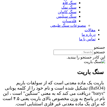
سنگ قلع
سنگ نمک
سنگ کائولن
سنگ سیلیس
فلدسپات
مصنوعات سنگ طبیعی
مقالات
درباره ما
تماس با ما
جستجو
جستجو
این کادر جستجو را ببندید.
سنگ باریت
باریت یک ماده معدنی است که از سولفات باریم
(BaSO4) تشکیل شده است و نام خود را از کلمه یونانی
“barys” دریافت می کند که به معنی “سنگین” است ، این
نام در پاسخ به وزن مخصوص بالای باریت یعنی ۴.۵ است
که برای یک ماده معدنی غیر فلزی استثنایی است.