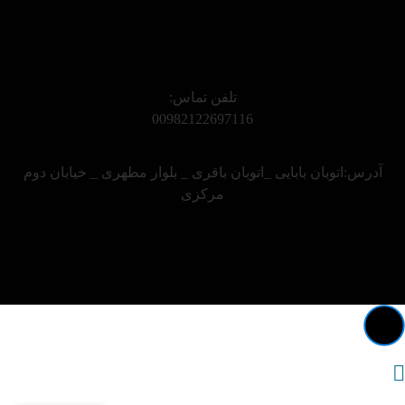
تلفن تماس:
00982122697116
آدرس:اتوبان بابایی _اتوبان باقری _ بلوار مطهری _ خیابان دوم
مرکزی