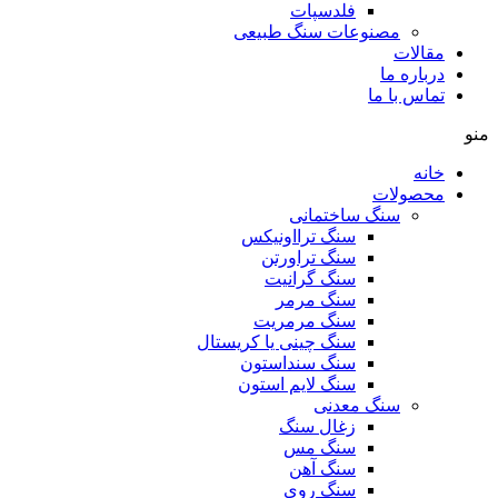
فلدسپات
مصنوعات سنگ طبیعی
مقالات
درباره ما
تماس با ما
منو
خانه
محصولات
سنگ ساختمانی
سنگ ترااونیکس
سنگ تراورتن
سنگ گرانیت
سنگ مرمر
سنگ مرمریت
سنگ چینی یا کریستال
سنگ سنداستون
سنگ لایم استون
سنگ معدنی
زغال سنگ
سنگ مس
سنگ آهن
سنگ روی