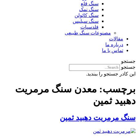
سنگ قلع
سنگ نمک
سنگ کائولن
سنگ سیلیس
فلدسپات
مصنوعات سنگ طبیعی
مقالات
درباره ما
تماس با ما
جستجو
جستجو
این کادر جستجو را ببندید.
برچسب:
معدن سنگ مرمریت
دهبید ثمین
سنگ مرمریت دهبید ثمین