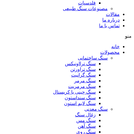
فلدسپات
مصنوعات سنگ طبیعی
مقالات
درباره ما
تماس با ما
منو
خانه
محصولات
سنگ ساختمانی
سنگ ترااونیکس
سنگ تراورتن
سنگ گرانیت
سنگ مرمر
سنگ مرمریت
سنگ چینی یا کریستال
سنگ سنداستون
سنگ لایم استون
سنگ معدنی
زغال سنگ
سنگ مس
سنگ آهن
سنگ روی