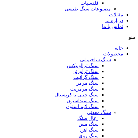
فلدسپات
مصنوعات سنگ طبیعی
مقالات
درباره ما
تماس با ما
منو
خانه
محصولات
سنگ ساختمانی
سنگ ترااونیکس
سنگ تراورتن
سنگ گرانیت
سنگ مرمر
سنگ مرمریت
سنگ چینی یا کریستال
سنگ سنداستون
سنگ لایم استون
سنگ معدنی
زغال سنگ
سنگ مس
سنگ آهن
سنگ روی