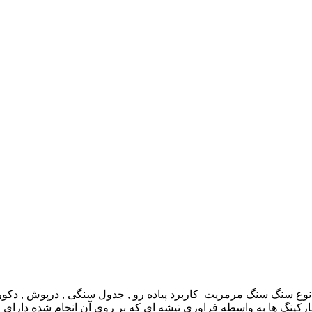
وع سنگ سنگ مرمریت کاربرد پیاده رو , جدول سنگی , درپوش , دکو
نگ ها به واسطه فراوری تیشه ای که بر روی آن انجام شده دارای