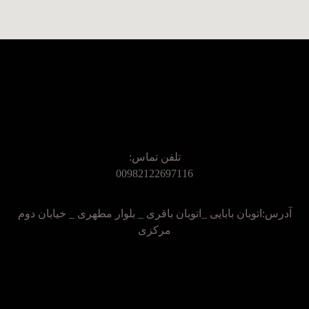
تلفن تماس:
00982122697116
آدرس:اتوبان بابایی _اتوبان باقری _ بلوار مطهری _ خیابان دوم
مرکزی