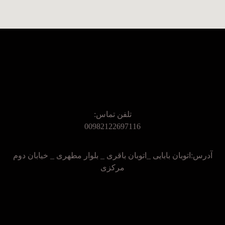
تلفن تماس:
00982122697116
آدرس:اتوبان بابایی _اتوبان باقری _ بلوار مطهری _ خیابان دوم
مرکزی