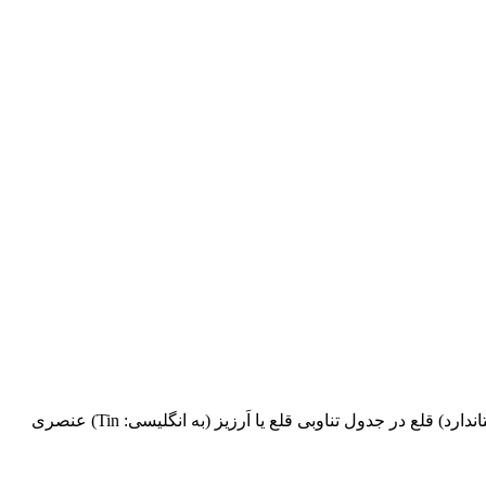
سنگ قلع قلع، ۵۰Sn ظاهر : نقره‌ای (چپ، بتا) یا خاکستری (راست، آلفا) جرم اتمی استاندارد : ۱۱۸٫۷۱۰(۷) (Ar، استاندارد) قلع در جدول تناوبی قلع یا اَرزیز (به انگلیسی: Tin) عنصری