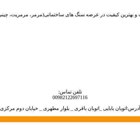
هترین کیفیت در عرضه سنگ های ساختمانی(مرمر، مرمریت، چینی، گران
تلفن تماس:
00982122697116
درس:اتوبان بابایی _اتوبان باقری _ بلوار مطهری _ خیابان دوم مرکزی