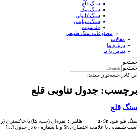
سنگ قلع
سنگ نمک
سنگ کائولن
سنگ سیلیس
فلدسپات
مصنوعات سنگ طبیعی
مقالات
درباره ما
تماس با ما
جستجو
جستجو
این کادر جستجو را ببندید.
برچسب:
جدول تناوبی قلع
سنگ قلع
است شیمیایی با علامت اختصاری Sn و با شماره ۵۰ در جدول […]