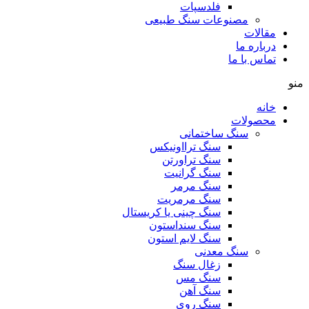
فلدسپات
مصنوعات سنگ طبیعی
مقالات
درباره ما
تماس با ما
منو
خانه
محصولات
سنگ ساختمانی
سنگ ترااونیکس
سنگ تراورتن
سنگ گرانیت
سنگ مرمر
سنگ مرمریت
سنگ چینی یا کریستال
سنگ سنداستون
سنگ لایم استون
سنگ معدنی
زغال سنگ
سنگ مس
سنگ آهن
سنگ روی